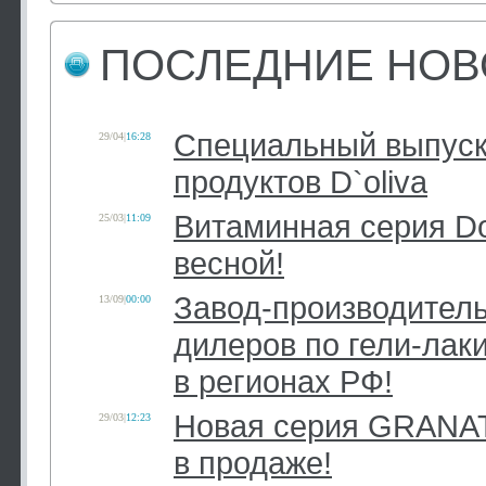
ПОСЛЕДНИЕ НОВ
Специальный выпуск
29/04
|
16:28
продуктов D`olivа
Витаминная серия Do
25/03
|
11:09
весной!
Завод-производител
13/09
|
00:00
дилеров по гели-лаки
в регионах РФ!
Новая серия GRANA
29/03
|
12:23
в продаже!