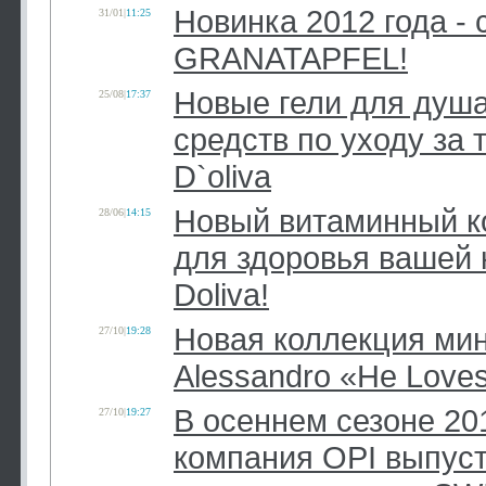
Новинка 2012 года - 
31/01
|
11:25
GRANATAPFEL!
Новые гели для душа
25/08
|
17:37
средств по уходу за 
D`oliva
Новый витаминный к
28/06
|
14:15
для здоровья вашей 
Doliva!
Новая коллекция ми
27/10
|
19:28
Alessandro «He Love
В осеннем сезоне 20
27/10
|
19:27
компания OPI выпус