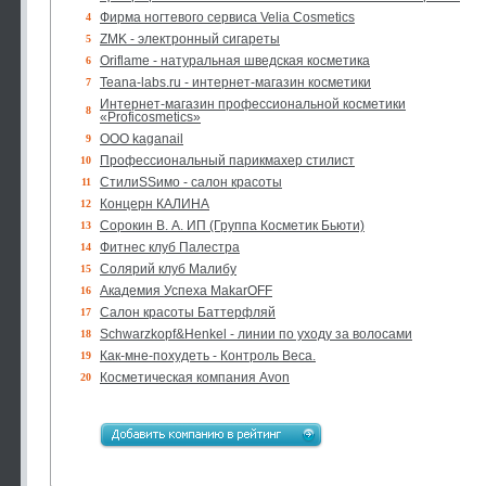
Фирма ногтевого сервиса Velia Cosmetics
4
ZMK - электронный сигареты
5
Oriflame - натуральная шведская косметика
6
Teana-labs.ru - интернет-магазин косметики
7
Интернет-магазин профессиональной косметики
8
«Proficosmetics»
ООО kaganail
9
Профессиональный парикмахер стилист
10
СтилиSSимо - салон красоты
11
Концерн КАЛИНА
12
Сорокин В. А. ИП (Группа Косметик Бьюти)
13
Фитнес клуб Палестра
14
Солярий клуб Малибу
15
Академия Успеха MakarOFF
16
Салон красоты Баттерфляй
17
Schwarzkopf&Henkel - линии по уходу за волосами
18
Как-мне-похудеть - Контроль Веса.
19
Косметическая компания Avon
20